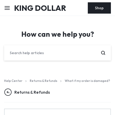
KING DOLLAR
Shop
How can we help you?
Help Center
Returns & Refunds
What if my order is damaged?
Returns & Refunds