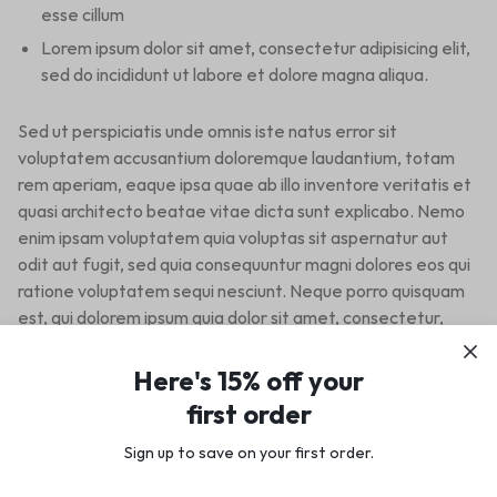
esse cillum
Lorem ipsum dolor sit amet, consectetur adipisicing elit,
sed do incididunt ut labore et dolore magna aliqua.
Sed ut perspiciatis unde omnis iste natus error sit
voluptatem accusantium doloremque laudantium, totam
rem aperiam, eaque ipsa quae ab illo inventore veritatis et
quasi architecto beatae vitae dicta sunt explicabo. Nemo
enim ipsam voluptatem quia voluptas sit aspernatur aut
odit aut fugit, sed quia consequuntur magni dolores eos qui
ratione voluptatem sequi nesciunt. Neque porro quisquam
est, qui dolorem ipsum quia dolor sit amet, consectetur,
adipisci velit, sed quia non numquam eius modi tempora
incidunt ut labore et dolore magnam aliquam quaerat
Here's 15% off your
voluptatem.
first order
Neque porro quisquam est, qui dolorem ipsum quia dolor sit
amet, consectetur, adipisci velit, sed quia non numquam
Sign up to save on your first order.​
eius modi tempora incidunt ut labore et dolore magnam