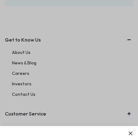
Get to Know Us
About Us
News & Blog
Careers
Investors
Contact Us
Customer Service
Orders & Returns